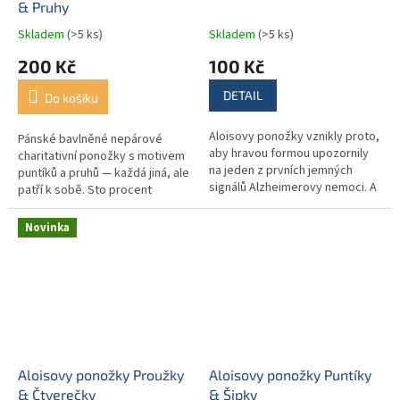
& Pruhy
Skladem
(>5 ks)
Skladem
(>5 ks)
200 Kč
100 Kč
DETAIL
Do košíku
Aloisovy ponožky vznikly proto,
Pánské bavlněné nepárové
aby hravou formou upozornily
charitativní ponožky s motivem
na jeden z prvních jemných
puntíků a pruhů — každá jiná, ale
signálů Alzheimerovy nemoci. A
patří k sobě. Sto procent
protože každý z nás někdy
výtěžku pomáhá rodinám, do
potřebuje mít věci po svém,...
jejichž života vstoupila...
Novinka
Aloisovy ponožky Proužky
Aloisovy ponožky Puntíky
& Čtverečky
& Šipky