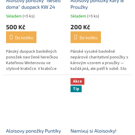
Aloisovy ponožky "Neseď
Aloisovy ponožky Káry &
doma" duopack KW 24
Proužky
Skladem
(>5 ks)
Skladem
(>5 ks)
500 Kč
200 Kč
Do košíku
Do košíku
Pánský duopack bavlněných
Pánské vysoké bavlněné
ponožek navržené herečkou
nepárové charitativní ponožky s
Kateřinou Winterovou ve
károvým vzorem a proužky —
stylové krabičce. V krabičce
každá jiná, ale patří k sobě. Sto
jsou 2 páry pánských ponožek -
procent výtěžku pomáhá
šedé a vínové. “Neseď doma a
rodinám, do jejichž života
Akce
jdi do...
vstoupila...
Tip
Aloisovy ponožky Puntíky
Namixuj si Aloisovky!