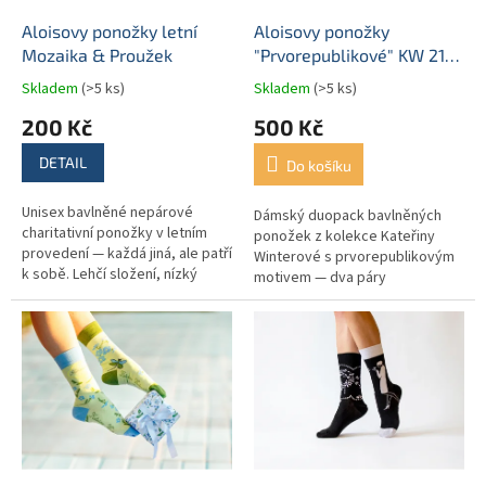
o
d
Aloisovy ponožky letní
Aloisovy ponožky
u
Mozaika & Proužek
"Prvorepublikové" KW 21
k
duopack
Skladem
(>5 ks)
Skladem
(>5 ks)
t
200 Kč
500 Kč
ů
DETAIL
Do košíku
Unisex bavlněné nepárové
Dámský duopack bavlněných
charitativní ponožky v letním
ponožek z kolekce Kateřiny
provedení — každá jiná, ale patří
Winterové s prvorepublikovým
k sobě. Lehčí složení, nízký
motivem — dva páry
střih, do každé letní obuvi. Sto
nepárových ponožek v
procent výtěžku pomáhá...
černobílém provedení v
exkluzivní krabičce. Vyrobeno
v...