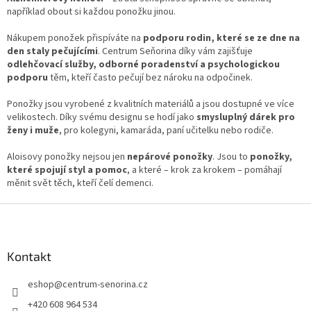
například obout si každou ponožku jinou.
r
v
Nákupem ponožek přispíváte na
podporu rodin, které se ze dne na
k
den staly pečujícími
. Centrum Seňorina díky vám zajišťuje
y
odlehčovací služby, odborné poradenství a psychologickou
v
podporu
těm, kteří často pečují bez nároku na odpočinek.
ý
p
Ponožky jsou vyrobené z kvalitních materiálů a jsou dostupné ve více
i
velikostech. Díky svému designu se hodí jako
s
smysluplný dárek pro
ženy i muže
, pro kolegyni, kamaráda, paní učitelku nebo rodiče.
u
Aloisovy ponožky nejsou jen
nepárové ponožky
. Jsou to
ponožky,
které spojují styl a pomoc
, a které – krok za krokem – pomáhají
měnit svět těch, kteří čelí demenci.
Z
á
p
a
Kontakt
t
eshop
@
centrum-senorina.cz
í
+420 608 964 534