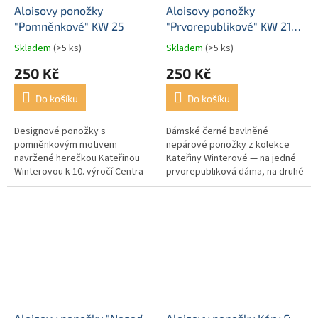
Aloisovy ponožky
Aloisovy ponožky
"Pomněnkové" KW 25
"Prvorepublikové" KW 21
černé
Skladem
(>5 ks)
Skladem
(>5 ks)
250 Kč
250 Kč
Do košíku
Do košíku
Designové ponožky s
Dámské černé bavlněné
pomněnkovým motivem
nepárové ponožky z kolekce
navržené herečkou Kateřinou
Kateřiny Winterové — na jedné
Winterovou k 10. výročí Centra
prvorepubliková dáma, na druhé
Seňorina. "Nezapomeň na
motiv dobového vyšívání.
mě," šeptají pomněnky. Jako ti,
Záměrně různé, v exkluzivní
kdo se v...
krabičce....