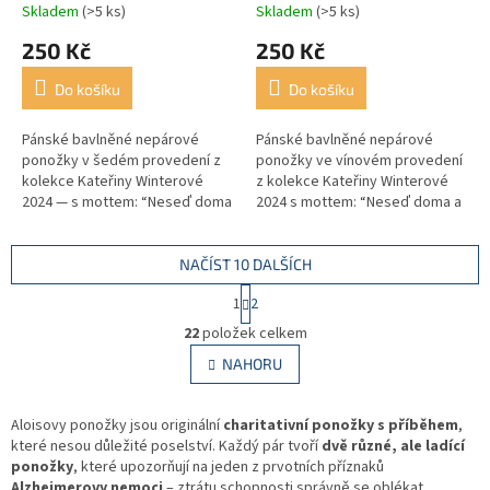
Skladem
(>5 ks)
Skladem
(>5 ks)
250 Kč
250 Kč
Do košíku
Do košíku
Pánské bavlněné nepárové
Pánské bavlněné nepárové
ponožky v šedém provedení z
ponožky ve vínovém provedení
kolekce Kateřiny Winterové
z kolekce Kateřiny Winterové
2024 — s mottem: “Neseď doma
2024 s mottem: “Neseď doma a
a jdi do klubu! I když máš každou
jdi do klubu! I když máš každou
ponožku jinou” Neseď doma -
ponožku jinou” Neseď doma -
jdi...
jdi...
NAČÍST 10 DALŠÍCH
S
1
2
t
O
r
22
položek celkem
v
á
l
NAHORU
n
á
k
d
o
v
Aloisovy ponožky jsou originální
charitativní ponožky s příběhem
a
,
á
které nesou důležité poselství. Každý pár tvoří
c
dvě různé, ale ladící
n
ponožky
, které upozorňují na jeden z prvotních příznaků
í
í
Alzheimerovy nemoci
– ztrátu schopnosti správně se oblékat,
p