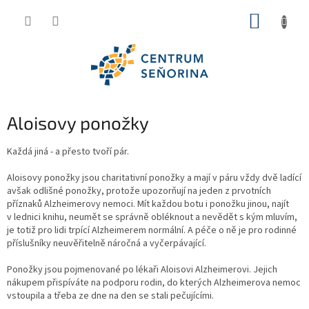
Přejít
NÁKUP
na
obsah
KOŠÍK
Aloisovy ponožky
Každá jiná - a přesto tvoří pár.
Aloisovy ponožky jsou charitativní ponožky a mají v páru vždy dvě ladící
avšak odlišné ponožky, protože upozorňují na jeden z prvotních
příznaků Alzheimerovy nemoci. Mít každou botu i ponožku jinou, najít
v lednici knihu, neumět se správně obléknout a nevědět s kým mluvím,
je totiž pro lidi trpící Alzheimerem normální. A péče o ně je pro rodinné
příslušníky neuvěřitelně náročná a vyčerpávající.
Ponožky jsou pojmenované po lékaři Aloisovi Alzheimerovi. Jejich
nákupem přispíváte na podporu rodin, do kterých Alzheimerova nemoc
vstoupila a třeba ze dne na den se stali pečujícími.