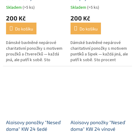
Skladem
(>5 ks)
Skladem
(>5 ks)
200 Kč
200 Kč
Do košíku
Do košíku
Dámské bavlněné nepárové
Dámské bavlněné nepárové
charitativní ponožky s motivem
charitativní ponožky s motivem
proužků a čtverečků — každá
puntíků a šipek — každá jiná, ale
jiná, ale patří k sobě. Sto
patří k sobě. Sto procent
procent výtěžku pomáhá
výtěžku pomáhá rodinám, do
rodinám, do jejichž života
jejichž života vstoupila...
vstoupila...
Aloisovy ponožky "Neseď
Aloisovy ponožky "Neseď
doma" KW 24 šedé
doma" KW 24 vínové