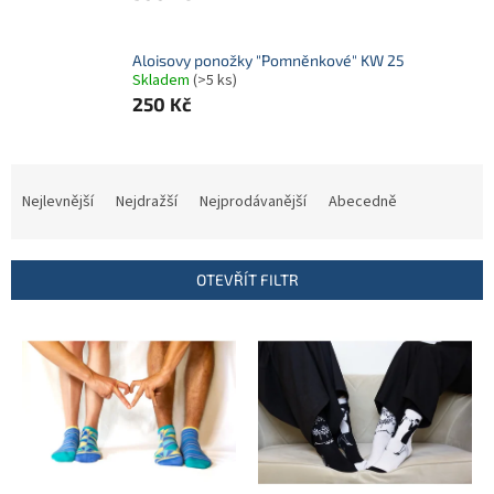
Aloisovy ponožky "Pomněnkové" KW 25
Skladem
(>5 ks)
250 Kč
Ř
a
Nejlevnější
Nejdražší
Nejprodávanější
Abecedně
z
e
n
OTEVŘÍT FILTR
í
p
V
r
ý
o
p
d
i
u
s
k
p
t
r
ů