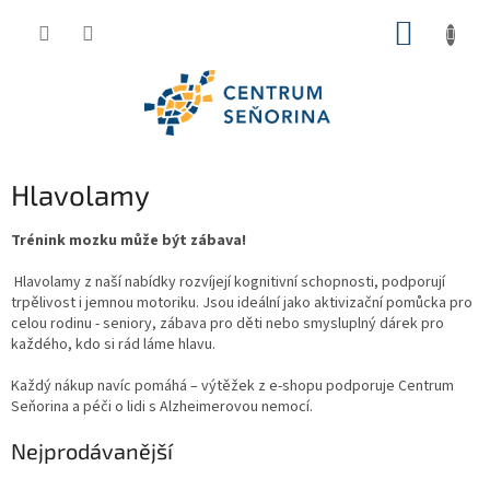
Přejít
NÁKUP
na
obsah
KOŠÍK
Hlavolamy
Trénink mozku může být zábava!
Hlavolamy z naší nabídky rozvíjejí kognitivní schopnosti, podporují
trpělivost i jemnou motoriku. Jsou ideální jako aktivizační pomůcka pro
celou rodinu - seniory, zábava pro děti nebo smysluplný dárek pro
každého, kdo si rád láme hlavu.
Každý nákup navíc pomáhá – výtěžek z e-shopu podporuje Centrum
Seňorina a péči o lidi s Alzheimerovou nemocí.
Nejprodávanější