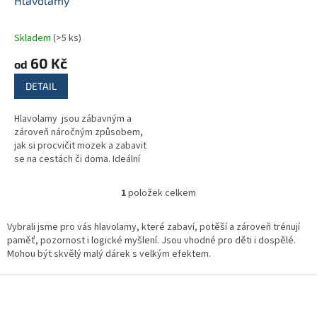
d
Hlavolamy
u
k
Skladem
(>5 ks)
t
60 Kč
ů
od
DETAIL
Hlavolamy jsou zábavným a
zároveň náročným způsobem,
jak si procvičit mozek a zabavit
se na cestách či doma. Ideální
pro trénink jemné motoriky a
trpělivosti. Hlavolamová...
1
položek celkem
O
v
l
Vybrali jsme pro vás hlavolamy, které zabaví, potěší a zároveň trénují
á
paměť, pozornost i logické myšlení. Jsou vhodné pro děti i dospělé.
d
Mohou být skvělý malý dárek s velkým efektem.
a
c
Z
í
á
p
p