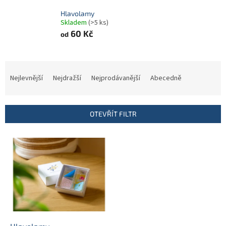
Hlavolamy
Skladem
(>5 ks)
60 Kč
od
Ř
a
Nejlevnější
Nejdražší
Nejprodávanější
Abecedně
z
e
n
OTEVŘÍT FILTR
í
p
V
r
ý
o
p
d
i
u
s
k
p
t
r
ů
o