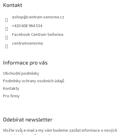
r
a
Kontakt
v
t
k
eshop
@
centrum-senorina.cz
í
y
v
+420 608 964 534
ý
Facebook Centrum Seňorina
p
i
centrumsenorina
s
u
Informace pro vás
Obchodní podmínky
Podmínky ochrany osobních údajů
Kontakty
Pro firmy
Odebírat newsletter
Vložte svůj e-mail a my vám budeme zasílat informace o nových