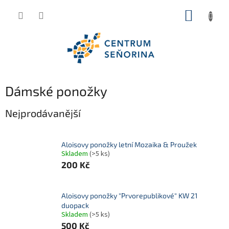
Přejít
NÁKUP
na
obsah
KOŠÍK
Dámské ponožky
Nejprodávanější
Aloisovy ponožky letní Mozaika & Proužek
Skladem
(>5 ks)
200 Kč
Aloisovy ponožky "Prvorepublikové" KW 21
duopack
Skladem
(>5 ks)
500 Kč