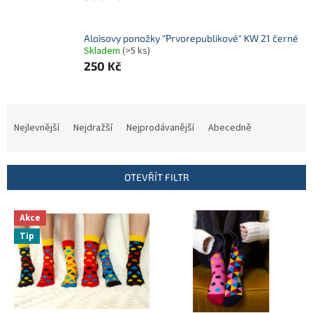
Aloisovy ponožky "Prvorepublikové" KW 21 černé
Skladem
(>5 ks)
250 Kč
Ř
a
Nejlevnější
Nejdražší
Nejprodávanější
Abecedně
z
e
n
OTEVŘÍT FILTR
í
p
V
r
Akce
ý
o
Tip
p
d
i
u
s
k
p
t
r
ů