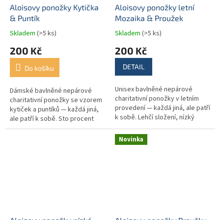
Aloisovy ponožky Kytička
Aloisovy ponožky letní
& Puntík
Mozaika & Proužek
Skladem
(>5 ks)
Skladem
(>5 ks)
200 Kč
200 Kč
DETAIL
Do košíku
Unisex bavlněné nepárové
Dámské bavlněné nepárové
charitativní ponožky v letním
charitativní ponožky se vzorem
provedení — každá jiná, ale patří
kytiček a puntíků — každá jiná,
k sobě. Lehčí složení, nízký
ale patří k sobě. Sto procent
střih, do každé letní obuvi. Sto
výtěžku pomáhá rodinám, do
procent výtěžku pomáhá...
jejichž života vstoupila...
Novinka