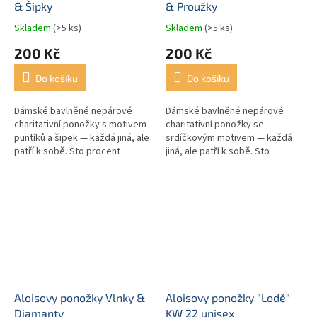
& Šipky
& Proužky
Skladem
(>5 ks)
Skladem
(>5 ks)
200 Kč
200 Kč
Do košíku
Do košíku
Dámské bavlněné nepárové
Dámské bavlněné nepárové
charitativní ponožky s motivem
charitativní ponožky se
puntíků a šipek — každá jiná, ale
srdíčkovým motivem — každá
patří k sobě. Sto procent
jiná, ale patří k sobě. Sto
výtěžku pomáhá rodinám, do
procent výtěžku pomáhá
jejichž života vstoupila...
rodinám, do jejichž života
vstoupila Alzheimerova...
Aloisovy ponožky Vlnky &
Aloisovy ponožky "Lodě"
Diamanty
KW 22 unisex