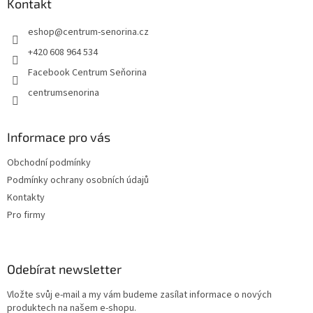
a
Kontakt
r
t
v
eshop
@
centrum-senorina.cz
í
k
y
+420 608 964 534
v
Facebook Centrum Seňorina
ý
p
centrumsenorina
i
s
u
Informace pro vás
Obchodní podmínky
Podmínky ochrany osobních údajů
Kontakty
Pro firmy
Odebírat newsletter
Vložte svůj e-mail a my vám budeme zasílat informace o nových
produktech na našem e-shopu.