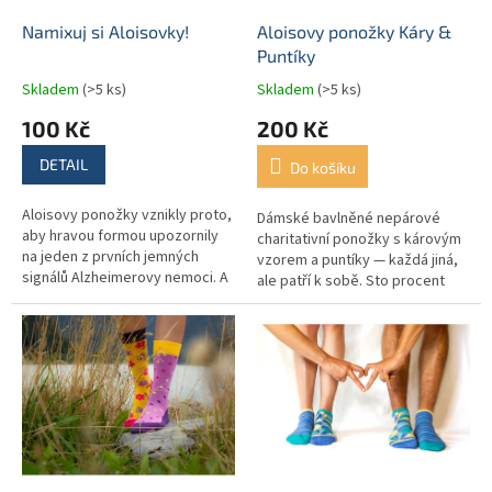
o
d
Namixuj si Aloisovky!
Aloisovy ponožky Káry &
u
Puntíky
k
Skladem
(>5 ks)
Skladem
(>5 ks)
t
100 Kč
200 Kč
ů
DETAIL
Do košíku
Aloisovy ponožky vznikly proto,
Dámské bavlněné nepárové
aby hravou formou upozornily
charitativní ponožky s károvým
na jeden z prvních jemných
vzorem a puntíky — každá jiná,
signálů Alzheimerovy nemoci. A
ale patří k sobě. Sto procent
protože každý z nás někdy
výtěžku pomáhá rodinám, do
potřebuje mít věci po svém,...
jejichž života vstoupila...