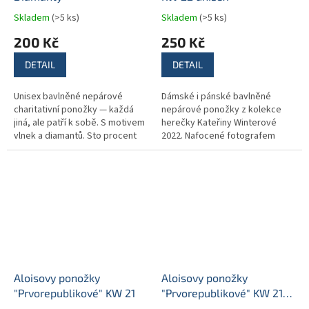
Skladem
(>5 ks)
Skladem
(>5 ks)
200 Kč
250 Kč
DETAIL
DETAIL
Unisex bavlněné nepárové
Dámské i pánské bavlněné
charitativní ponožky — každá
nepárové ponožky z kolekce
jiná, ale patří k sobě. S motivem
herečky Kateřiny Winterové
vlnek a diamantů. Sto procent
2022. Nafocené fotografem
výtěžku pomáhá rodinám, do
Janem Hrdým - na podporu
jejichž života vstoupila...
ponožky oblékli režisér Jan
Hřebejk a...
Aloisovy ponožky
Aloisovy ponožky
"Prvorepublikové" KW 21
"Prvorepublikové" KW 21
bílé