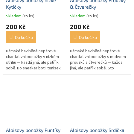
Aloisovy ponožky nízké
Aloisovy ponožky Proužky
Kytičky
& Čtverečky
Skladem
(>5 ks)
Skladem
(>5 ks)
200 Kč
200 Kč
Do košíku
Do košíku
Dámské bavlněné nepárové
Dámské bavlněné nepárové
charitativní ponožky v nízkém
charitativní ponožky s motivem
střihu — každá jiná, ale patří k
proužků a čtverečků — každá
sobě. Do sneaker bot i tenisek.
jiná, ale patří k sobě. Sto
Sto procent výtěžku pomáhá
procent výtěžku pomáhá
rodinám, do jejichž života...
rodinám, do jejichž života
vstoupila...
Aloisovy ponožky Puntíky
Aloisovy ponožky Srdíčka