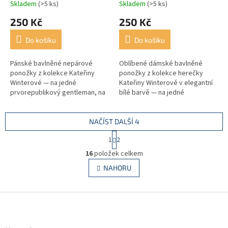
Skladem
(>5 ks)
Skladem
(>5 ks)
250 Kč
250 Kč
Do košíku
Do košíku
Pánské bavlněné nepárové
Oblíbené dámské bavlněné
ponožky z kolekce Kateřiny
ponožky z kolekce herečky
Winterové — na jedné
Kateřiny Winterové v elegantní
prvorepublikový gentleman, na
bílé barvě — na jedné
druhé názvy bylin prospívající
prvorepubliková dáma, na druhé
mozku. Záměrně různé, v
motiv dobového...
exkluzivní...
NAČÍST DALŠÍ 4
S
1
2
t
O
r
16
položek celkem
v
á
l
NAHORU
n
á
k
d
o
v
Z
a
á
c
á
n
í
p
í
p