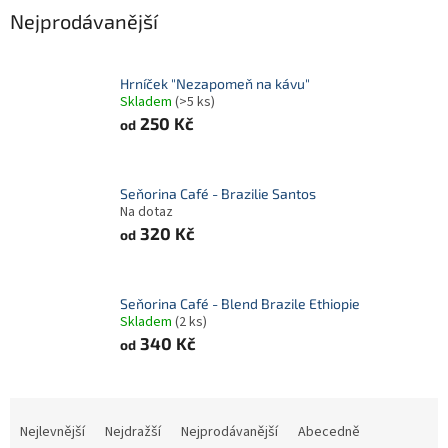
Nejprodávanější
Hrníček "Nezapomeň na kávu"
Skladem
(>5 ks)
250 Kč
od
Seňorina Café - Brazilie Santos
Na dotaz
320 Kč
od
Seňorina Café - Blend Brazile Ethiopie
Skladem
(2 ks)
340 Kč
od
Ř
a
Nejlevnější
Nejdražší
Nejprodávanější
Abecedně