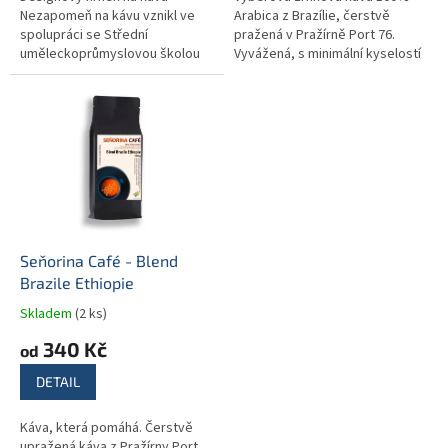
Nezapomeň na kávu vznikl ve
Arabica z Brazílie, čerstvě
spolupráci se Střední
pražená v Pražírně Port 76.
uměleckoprůmyslovou školou
Vyvážená, s minimální kyselostí
keramickou a sklářskou v
a chutí čokolády a oříšků. Káva,
Karlových Varech. Autorkou
která pomáhá — sto procent...
návrhu je Natálie...
Seňorina Café - Blend
Brazile Ethiopie
Skladem
(2 ks)
340 Kč
od
DETAIL
Káva, která pomáhá. Čerstvě
upražená káva z Pražírny Port