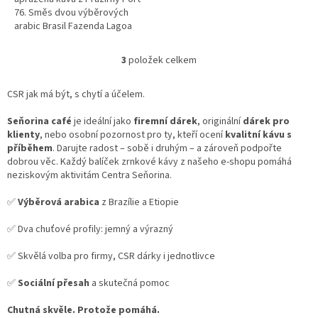
76. Směs dvou výběrových
arabic Brasil Fazenda Lagoa
Reinforest a Etiopie Sidamo.
Velmi malá acidita,...
3
položek celkem
O
v
l
CSR jak má být, s chytí a účelem.
á
d
Seňorina café
je ideální jako
firemní dárek
, originální
dárek pro
a
klienty
, nebo osobní pozornost pro ty, kteří ocení
kvalitní kávu s
c
příběhem
. Darujte radost – sobě i druhým – a zároveň podpořte
í
dobrou věc. Každý balíček zrnkové kávy z našeho e-shopu pomáhá
p
neziskovým aktivitám Centra Seňorina.
r
v
✅
Výběrová arabica
z Brazílie a Etiopie
k
y
✅ Dva chuťové profily: jemný a výrazný
v
ý
✅ Skvělá volba pro firmy, CSR dárky i jednotlivce
p
i
✅
Sociální přesah
a skutečná pomoc
s
u
Chutná skvěle. Protože pomáhá.