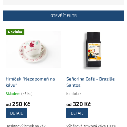
z
e
n
OTEVŘÍT FILTR
í
p
V
r
Novinka
ý
o
p
d
i
u
s
k
p
t
r
ů
o
d
Hrníček "Nezapomeň na
Seňorina Café - Brazilie
u
kávu"
Santos
k
Skladem
(>5 ks)
Na dotaz
t
250 Kč
320 Kč
ů
od
od
DETAIL
DETAIL
Designový hrnek na kávu
Výběrová zrnková káva 100%