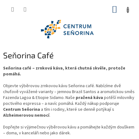
Přejít
NÁKUP
na
obsah
KOŠÍK
Seňorina Café
Seňorina café – zrnková káva, která chutná skvěle, protože
pomáhá.
Objevte výběrovou zrnkovou kávu Seňorina café. Nabízíme dvě
chuťově vyvážené varianty – jemnou Brazil Santos a aromatickou směs
Fazenda Lagoa & Etiopie Sidamo.
Naše
pražená káva
potěší milovníky
poctivého espressa – a navíc pomáhá. Každý nákup podporuje
Centrum Seňorina
a tím i rodiny, které se denně potýkají s
Alzheimerovou nemocí
.
Dopřejte si výjimečnou výběrovou kávu a pomáhejte každým douškem
– doma, v kanceláři nebo jako dárek.