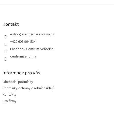
Z
á
p
a
Kontakt
t
eshop
@
centrum-senorina.cz
í
+420 608 964 534
Facebook Centrum Seňorina
centrumsenorina
Informace pro vás
Obchodní podmínky
Podmínky ochrany osobních údajů
Kontakty
Pro firmy