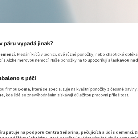
v páru vypadá jinak?
 demencí.
Hledání klíčů v lednici, dvě různé ponožky, nebo chaotické obléká
idí s Alzheimerovou nemocí. Naše ponožky na to upozorňují
s laskavou na
abaleno s péčí
ou firmou
Boma
, která se specializuje na kvalitní ponožky z česané bavlny
me
, kde lidé se znevýhodněním získávají důležitou pracovní příležitost.
áru
putuje na podporu Centra Seňorina, pečujících a lidí s demencí
. 