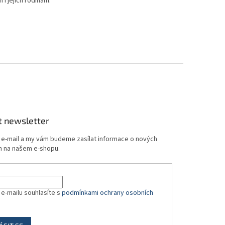
i jejich rodinám.
t newsletter
j e-mail a my vám budeme zasílat informace o nových
 na našem e-shopu.
 e-mailu souhlasíte s
podmínkami ochrany osobních