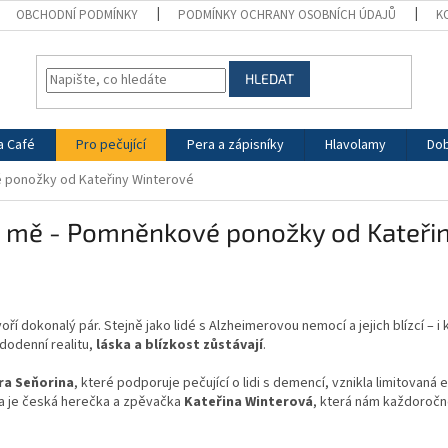
OBCHODNÍ PODMÍNKY
PODMÍNKY OCHRANY OSOBNÍCH ÚDAJŮ
K
HLEDAT
a Café
Pro pečující
Pera a zápisníky
Hlavolamy
Dob
ponožky od Kateřiny Winterové
mě - Pomněnkové ponožky od Kateřin
oří dokonalý pár. Stejně jako lidé s Alzheimerovou nemocí a jejich blízcí – i
dodenní realitu,
láska a blízkost zůstávají
.
tra Seňorina
, které podporuje pečující o lidi s demencí, vznikla limitovaná 
la je česká herečka a zpěvačka
Kateřina Winterová
, která nám každoročn