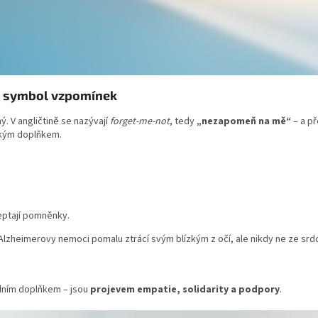
ý symbol vzpomínek
 V angličtině se nazývají
forget-me-not
, tedy
„nezapomeň na mě“
– a př
ickým doplňkem.
ptají pomněnky.
 Alzheimerovy nemoci pomalu ztrácí svým blízkým z očí, ale nikdy ne ze srd
dním doplňkem – jsou
projevem empatie, solidarity a podpory
.