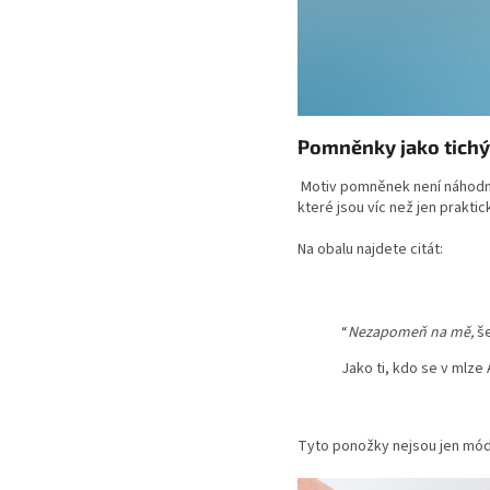
Pomněnky jako tich
Motiv pomněnek není náhodný.
které jsou víc než jen prakt
Na obalu najdete citát:
“
Nezapomeň na mě,
še
Jako ti, kdo se v mlze
Tyto ponožky nejsou jen mó