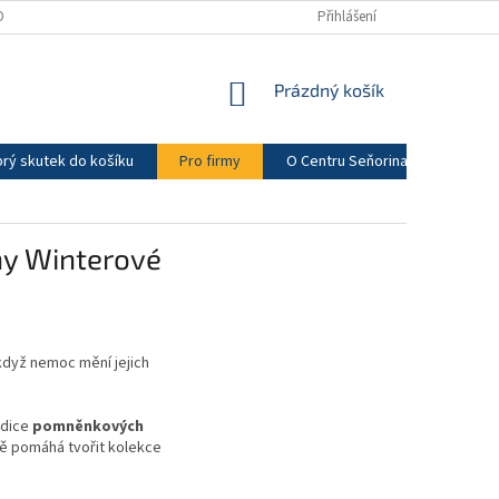
ONTAKTY
PRO FIRMY
Přihlášení
NÁKUPNÍ
Prázdný košík
KOŠÍK
rý skutek do košíku
Pro firmy
O Centru Seňorina
Novink
y Winterové
 když nemoc mění jejich
edice
pomněnkových
ě pomáhá tvořit kolekce