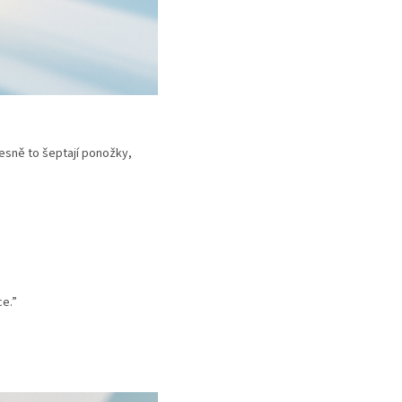
esně to šeptají ponožky,
ce.”