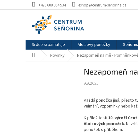
Přejít
+420 608 964 534
eshop@centrum-senorina.cz
na
obsah
Srdce si pamatuje
Aloisovy ponožky
Seňorin
Domů
Novinky
Nezapomeň na mě - Pomněnkové 
Nezapomeň na 
9.9.2025
Každá ponožka jiná, přesto tv
vnímání, vzpomínky nebo kaž
K příležitosti
10. výročí Cen
Aloisových ponožek
. Navrh
ponožek s příběhem.