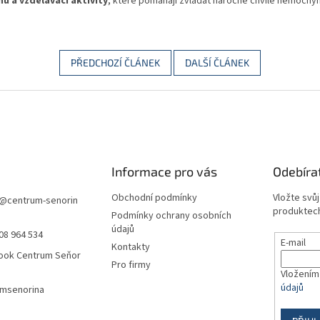
u a vzdělávací aktivity
, které pomáhají zvládat náročné chvíle nemocným 
PŘEDCHOZÍ ČLÁNEK
DALŠÍ ČLÁNEK
Informace pro vás
Odebíra
Obchodní podmínky
Vložte svů
@
centrum-senorin
produktech
Podmínky ochrany osobních
údajů
08 964 534
E-mail
Kontakty
ook Centrum Seňor
Pro firmy
Vložením
údajů
umsenorina